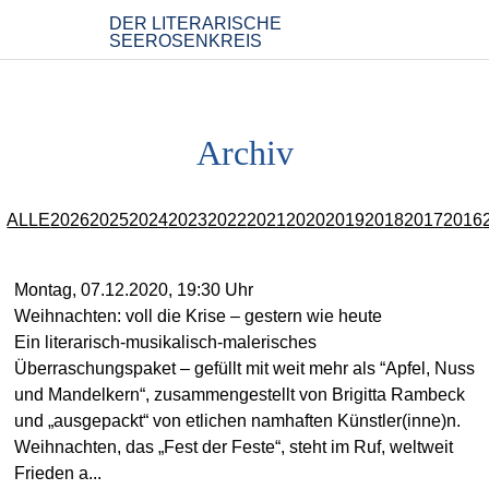
Archiv
ALLE
2026
2025
2024
2023
2022
2021
2020
2019
2018
2017
2016
Montag, 07.12.2020, 19:30 Uhr
Weihnachten: voll die Krise – gestern wie heute
Ein literarisch-musikalisch-malerisches
Überraschungspaket – gefüllt mit weit mehr als “Apfel, Nuss
und Mandelkern“, zusammengestellt von Brigitta Rambeck
und „ausgepackt“ von etlichen namhaften Künstler(inne)n.
Weihnachten, das „Fest der Feste“, steht im Ruf, weltweit
Frieden a...