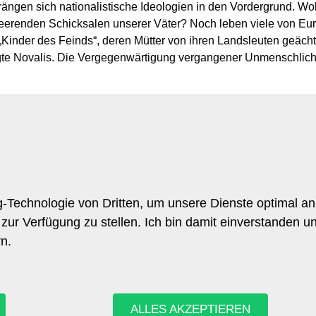
ängen sich nationalistische Ideologien in den Vordergrund. Wo
heerenden Schicksalen unserer Väter? Noch leben viele von Eur
inder des Feinds“, deren Mütter von ihren Landsleuten geächtet
sagte Novalis. Die Vergegenwärtigung vergangener Unmenschlic
-Technologie von Dritten, um unsere Dienste optimal an
zur Verfügung zu stellen. Ich bin damit einverstanden un
rn.
on
um
utz
ALLES AKZEPTIEREN
DER LITERARI