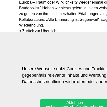
Europa – Traum oder Wirklichkeit? Wieder einmal dr
Bruderzwist? Haben wir nichts gelernt aus den ver
zu geben von ihren schmerzhaften Erfahrungen als „K
Kollaborateure. „Alle Erinnerung ist Gegenwart“, 
Wiederholung.
< Zurück zur Übersicht
Unsere Webseite nutzt Cookies und Tracking
gegebenfalls relevante Inhalte und Werbung 
Datenschutzrichtlinien widerrufen oder ände
Allgemein
Informati
Start
Kontakt
Programm
Impress
Archiv
Datensch
Ablehnen
Über Uns
und nur essenzielle Cookies zulassen